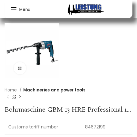
Menu
Click to enlarge
Home
Machineries and power tools
Bohrmaschine GBM 13 HRE Professional 13 mm 550 W 0-550 min-¹ BOSCH
Customs tariff number
84672199